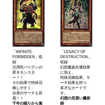
「INFINITE
「LEGACY OF
FORBIDDEN」収
DESTRUCTION」
録
収録
汎用性バツグンの
幻想魔族共通効果
星８モンスタ
に加え、
ー！！
特殊召喚効果、サ
その効果で特殊召
ーチ効果を持つ
喚しやすく、
多才なカードで
自身のサーチも容
す。
易！！
幻惑の見習い魔術
千年の眠りから覚
師