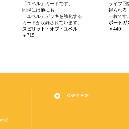
「ユベル」カードです。
ライフ回
持
同弾には他にも
得られる
「ユベル」デッキを強化する
一枚です
カードが収録されています。
ポートガ
スピリット・オブ・ユベル
￥440
￥715
ONE PIECE
表記