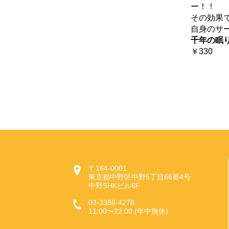
ー！！
その効果
自身のサ
千年の眠
￥330
〒164-0001
東京都中野区中野5丁目66番4号
中野SHKビル6F
03-3388-4278
11:00〜22:00 (年中無休)