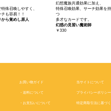
幻想魔族共通効果に加え、
で特殊召喚しやすく、
特殊召喚効果、サーチ効果を
ーチも容易！！
つ
りから覚めし原人
多才なカードです。
幻惑の見習い魔術師
￥330
お買い物ガイド
当サイトについて
・送料について
プライバシーポリシー
・お支払いについて
特定商取引法に基づく