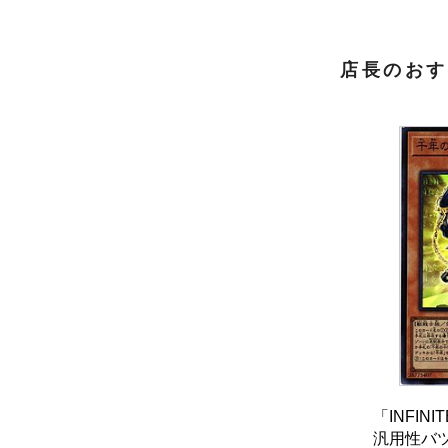
店長のおす
「INFINI
汎用性バ