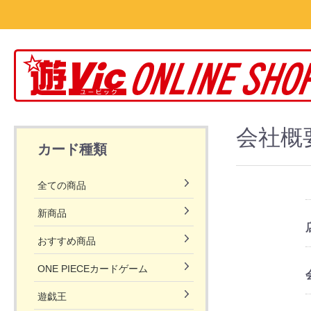
会社概
カード種類
全ての商品
新商品
おすすめ商品
ONE PIECEカードゲーム
エクストラブースター メモリ
ブースターパック 双璧の覇者
ブースターパック 新時代の主
ブースターパック 謀略の王国
ブースターパック 強大な敵
ブースターパック 頂上決戦
ブースターパック ROMANCE
アルティメットデッキ ３兄弟
スタートデッキ ゾロ＆サンジ
スタートデッキ Side ウタ
アルティメットデッキ 三船長
スタートデッキ Side ヤマト
スタートデッキ Side モンキー
スタートデッキ ビッグ・マム
スタートデッキ 海軍
スタートデッキ FILM edition
スタートデッキ 百獣海賊団
スタートデッキ 王下七武海
スタートデッキ 最悪の世代
スタートデッキ 麦わらの一味
レクション
DAWN
ルフィ
遊戯王
RISE OF THE DUELIST
PHANTOM RAGE
BLAZING VORTEX
LIGHTNING OVERDRIVE
DAWN OF MAJESTY
BURST OF DESTINY
BATTLE OF CHAOS
DIMENSION FORCE
POWER OF THE ELEMENTS
DARKWING BLAST
PHOTON HYPERNOVA
CYBERSTORM ACCESS
DUELIST NEXUS
AGE OF OVERLORD
PHANTOM NIGHTMARE
LEGACY OF DESTRUCTION