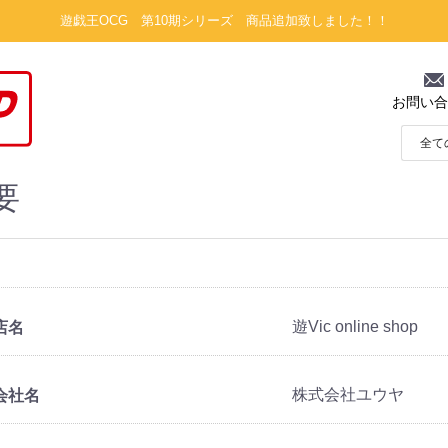
遊戯王OCG 第10期シリーズ 商品追加致しました！！
お問い合
要
遊Vic online shop
店名
アルコ
役
の絆
集結
・D・
海賊団
株式会社ユウヤ
会社名