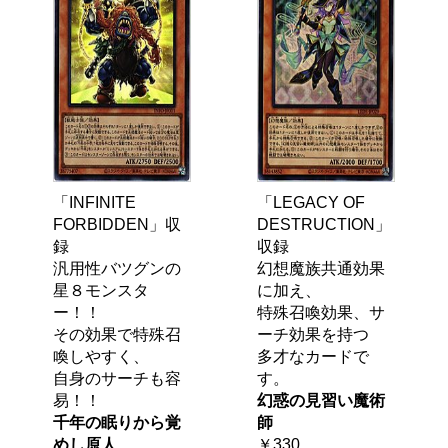
「INFINITE
「LEGACY OF
FORBIDDEN」収
DESTRUCTION」
録
収録
汎用性バツグンの
幻想魔族共通効果
星８モンスタ
に加え、
ー！！
特殊召喚効果、サ
その効果で特殊召
ーチ効果を持つ
喚しやすく、
多才なカードで
自身のサーチも容
す。
易！！
幻惑の見習い魔術
千年の眠りから覚
師
めし原人
￥330